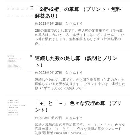
「2桁+2桁」の筆算 （プリント・無料
解答あり）
2023年9月28日
さんすう
2桁の筆算での足し算です。導入後の定着用です（ひっ算
の導入は、今のところ、本サイトにはございません）。ひ
っ算に慣れましょう。無料解答もあります（計算結果の
み。…
連続した数の足し算 （説明とプリン
ト）
2023年9月27日
さんすう
連続した数の足し算です。かけ算と割り算（"÷2"のみ）を
理解している必要があります。 プリント中では、連続した
数（1ずつふえる）のみ扱って…
「+」と「－」 色々な穴埋め算 （プリ
ント）
2023年9月27日
さんすう
加法と減法のみの穴埋め算です。 ＜「+」と「－」 色々な
穴埋め算＞ 「+」と「－」 色々な穴埋め算ダウンロード
初版/最新版 2023-09-27/2023-…