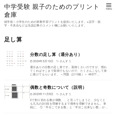
コ
中学受験 親子のためのプリント
ン
倉庫
テ
就学前～小学生のための算数学習プリントを提供いたします。※誤字・脱
ン
字・不具合などは当該記事のコメント欄にお願いいたします。
ツ
足し算
へ
移
動
分数の足し算（通分あり）
2024年3月13日
さんすう
通分ありの分数の足し算です。面倒くさいのですが、慣れ
てくればそこまで面倒でもないので、たくさんこなして身
に着けてもらいます。 ＜問題（計10枚）＞ 49377…
偶数と奇数について（説明）
2023年11月9日
さんすう
2で割り切れる数が偶数、、と言ってしまうと、少なくと
も九九の2の段を理解するまで偶奇を理解できません。 単
純に、 ①「半分こできる数」と「半分こ出来ない数」が…