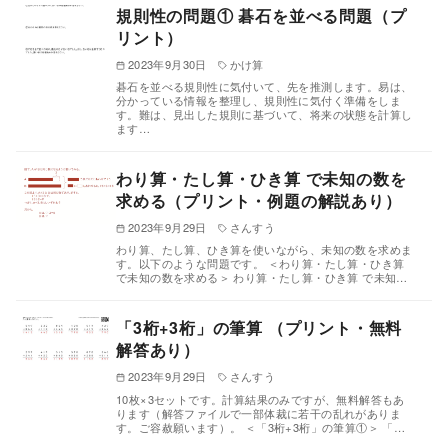
規則性の問題① 碁石を並べる問題（プ
リント）
2023年9月30日
かけ算
碁石を並べる規則性に気付いて、先を推測します。易は、
分かっている情報を整理し、規則性に気付く準備をしま
す。難は、見出した規則に基づいて、将来の状態を計算し
ます…
わり算・たし算・ひき算 で未知の数を
求める（プリント・例題の解説あり）
2023年9月29日
さんすう
わり算、たし算、ひき算を使いながら、未知の数を求めま
す。以下のような問題です。 ＜わり算・たし算・ひき算
で未知の数を求める＞ わり算・たし算・ひき算 で未知…
「3桁+3桁」の筆算 （プリント・無料
解答あり）
2023年9月29日
さんすう
10枚×3セットです。計算結果のみですが、無料解答もあ
ります（解答ファイルで一部体裁に若干の乱れがありま
す。ご容赦願います）。 ＜「3桁+3桁」の筆算①＞ 「…