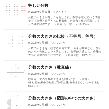
等しい分数
2024年3月13日
さんすう
分数の大きさが等しくなるように、数字を埋めていく問題
です（分母・分子ともに整数倍した分数を作る問題）。約
分の逆の操作です。 ＜問題（計3枚）＞ b092ae7…
分数の大きさの比較（不等号、等号）
2024年3月3日
さんすう
分数の大きさを比較する問題です。 分母が共通なら、分子
の大小が分数の大小と同じです。 分子が共通なら、分母の
大小と分数の大小は逆です。 それ以外は、1/2など…
分数の大きさ（数直線）
2024年3月3日
さんすう
数直線上での分数の大きさを問います。 ＜問題＞
013b22ea1b9c3da33b7505ba3fa9e8c2ダウンロード &lt;
解答> 1…
分数の大きさ（図形の中での大きさ）
2024年3月3日
さんすう