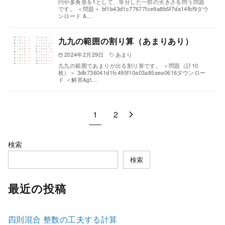
円や多角形を1として、等分した一部の大きさを問う問題
です。 ＜問題＞ bf1b43d1c77677fce9a8b5f7da14fbf9ダウ
ンロード &…
九九の範囲の割り算（あまりあり）
2024年2月29日
あまり
九九の範囲であまりが出る割り算です。 ＜問題（計10
枚）＞ 3db736041d1fc495f10a03a85aea0616ダウンロー
ド ＜解答&gt…
1
2
検索
検索
最近の投稿
四則混合 整数の工夫する計算