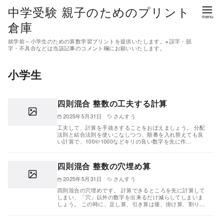
コ
中学受験 親子のためのプリント
ン
倉庫
テ
就学前～小学生のための算数学習プリントを提供いたします。※誤字・脱
ン
字・不具合などは当該記事のコメント欄にお願いいたします。
ツ
小学生
へ
移
動
四則混合 整数の工夫する計算
2025年5月31日
さんすう
工夫して、計算を手抜きすることをおぼえましょう。 分配
法則と結合法則を使いこなしつつ、順番を入れ替えても良
い計算で、100や1000などキリの良い数字を先に作…
四則混合 整数の穴埋め算
2025年5月31日
さんすう
四則混合の穴埋めです。 計算できるところを先に計算して
しまい、「穴」以外の数字を出来るだけ減らしてしまいま
しょう。 この時に、足し算、引き算は後、掛け算、割り…