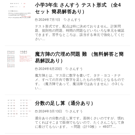
小学3年生 さんすう テスト形式 （全4
セット 簡易解答あり）
2024年7月1日
さんすう
テスト形式です。配点は特に決めておりません。計算問
題、規則性の問題、時間の問題などいろいろな単元を確認
できます。苦手なところは、該当する単元で強化してくだ
さい…
魔方陣の穴埋め問題 難 （無料解答と簡
易解説あり）
2024年6月23日
さんすう
魔方陣とは、マス目に数字を書いて、タテ・ヨコ・ナナ
メ、すべての方向で数字を足したものが同じとなるもので
す。（魔方陣であって、魔法陣ではありません） 小3くら
い…
分数の足し算（通分あり）
2024年3月13日
さんすう
通分ありの分数の足し算です。面倒くさいのですが、慣れ
てくればそこまで面倒でもないので、たくさんこなして身
に着けてもらいます。 ＜問題（計10枚）＞ 49377…